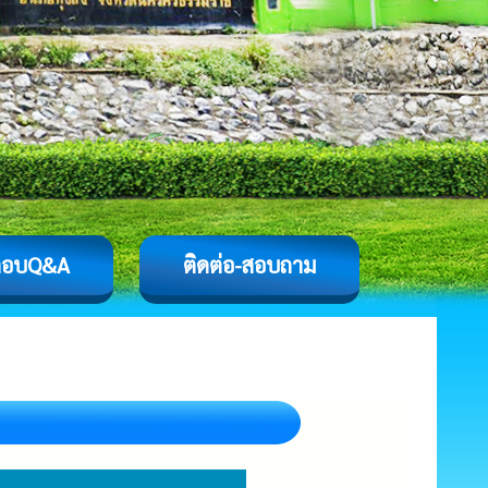
ตอบQ&A
ติดต่อ-สอบถาม