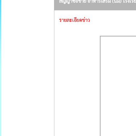
สัญญาซื้อขาย อาหารเสริม (นม) โรงเรี
รายละเอียดข่าว